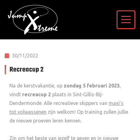
30/11/2022
Recreacup 2
Na de kerstvakantie, op
zondag 5 februari 2023
,
vindt
recreacup 2
plaats in Sint-Gillis-Bij-
Dendermonde. Alle recreatieve skippers van
maxi's
tot volwassenen
zijn welkom! Op training zullen jullie
de nieuwe proeven leren kennen.
Zin om het beste van jezelf te geven en in nieuwe