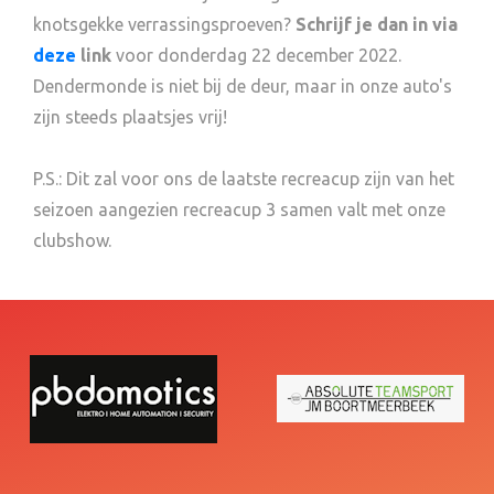
knotsgekke verrassingsproeven?
Schrijf je dan in via
deze
link
voor donderdag 22 december 2022.
Dendermonde is niet bij de deur, maar in onze auto's
zijn steeds plaatsjes vrij!
P.S.: Dit zal voor ons de laatste recreacup zijn van het
seizoen aangezien recreacup 3 samen valt met onze
clubshow.