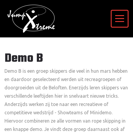
Demo B
Demo B is een groep skippers die veel in hun mars hebben
en daardoor geselecteerd werden uit recreagroepen of
doorgroeiden uit de Beloften. Enerzijds leren skippers van
verschillende leeftijden hier in snelvaart nieuwe tricks.
Anderzijds werken zij toe naar een recreatieve of
competitieve wedstrijd - Showteams of Minidemo.
Hiervoor combineren ze alle vormen van rope skipping in
een knappe demo. Je vindt deze groep daarnaast ook af