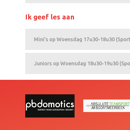
Ik geef les aan
Mini's op Woensdag 17u30-18u30 (Spor
Juniors op Woensdag 18u30-19u30 (Spo