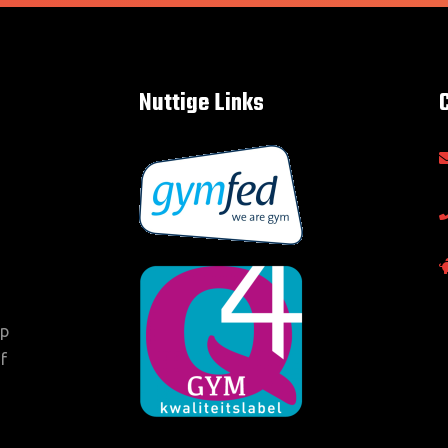
Nuttige Links
op
f