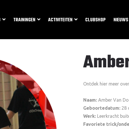
B
TRAININGEN
ACTIVITEITEN
CLUBSHOP
NIEUWS
Amber
Ontdek hier meer ove
Naam:
Amber Van Do
Geboortedatum:
28 
Werk:
Leerkracht bui
Favoriete trick/ond