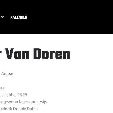
KALENDER
 Van Doren
r Amber!
ren
december 1999
tengewoon lager onderwijs
erdeel:
Double Dutch