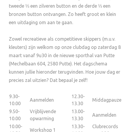
tweede ⅓ een zilveren button en de derde ⅓ een
bronzen button ontvangen. Zo heeft groot en klein
een uitdaging om aan te gaan.
Zowel recreatieve als competitieve skippers (m.u.v.
kleuters) zijn welkom op onze clubdag op zaterdag 8
maart vanaf 9u30 in de nieuwe sporthal van Putte
(Mechelbaan 604, 2580 Putte). Het dagschema
kunnen jullie hieronder terugvinden. Hoe jouw dag er
precies zal uitzien? Dat bepaal je zelf!
9.30-
12.30-
Aanmelden
Middagpauze
10.00
13.30
9.50-
Vrijblijvende
13.00-
Aanmelden
10.00
opwarming
13.30
10.00-
13.30-
Clubrecords
Workshop 1