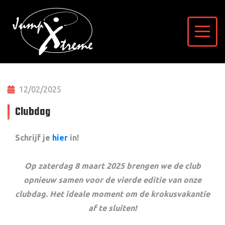
12/02/2025
Clubdag
Schrijf je
hier
in!
Op zaterdag 8 maart 2025 brengen we de club
opnieuw samen voor de vierde editie van onze
clubdag. Het ideale moment om de krokusvakantie
af te sluiten!