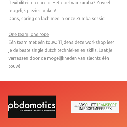
flexibiliteit en cardio. Het doel van zumba? Zoveel
mogelijk plezier maken!
Dans, spring en lach mee in onze Zumba sessie!
One team, one rope
Eén team met één touw. Tijdens deze workshop leer
je de beste single dutch technieken en skills. Laat je
verrassen door de mogelijkheden van slechts één
touw!