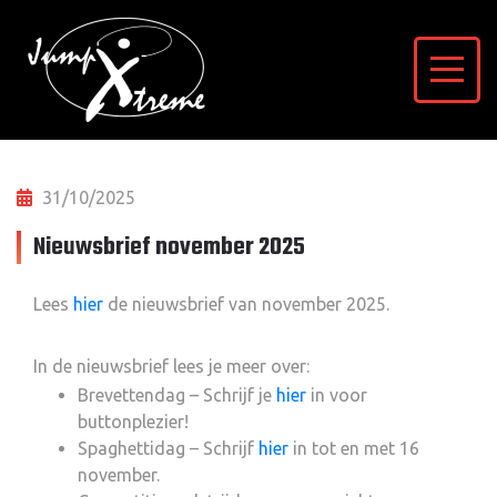
31/10/2025
Nieuwsbrief november 2025
Lees
hier
de nieuwsbrief van november 2025.
In de nieuwsbrief lees je meer over:
Brevettendag – Schrijf je
hier
in voor
buttonplezier!
Spaghettidag – Schrijf
hier
in tot en met 16
november.