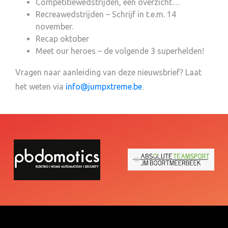
Competitiewedstrijden, een overzicht…
Recreawedstrijden – Schrijf in t.e.m. 14
november.
Recap oktober
Meet our heroes – de volgende 3 superhelden!
Vragen naar aanleiding van deze nieuwsbrief? Laat
het weten via
info@jumpxtreme.be
.