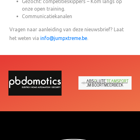
Gezocht: competitieskippers – Kom langs op
onze open training.
Communicatiekanalen
Vragen naar aanleiding van deze nieuwsbrief? Laat
het weten via
info@jumpxtreme.be
.