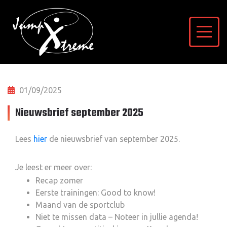
01/09/2025
Nieuwsbrief september 2025
Lees
hier
de nieuwsbrief van september 2025.
Je leest er meer over:
Recap zomer
Eerste trainingen: Good to know!
Maand van de sportclub
Niet te missen data – Noteer in jullie agenda!