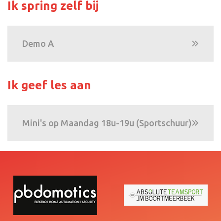
Ik spring zelf bij
Demo A
Ik geef les aan
Mini's op Maandag 18u-19u (Sportschuur)