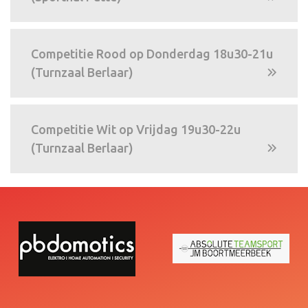
Competitie Rood op Donderdag 18u30-21u
(Turnzaal Berlaar)
Competitie Wit op Vrijdag 19u30-22u
(Turnzaal Berlaar)