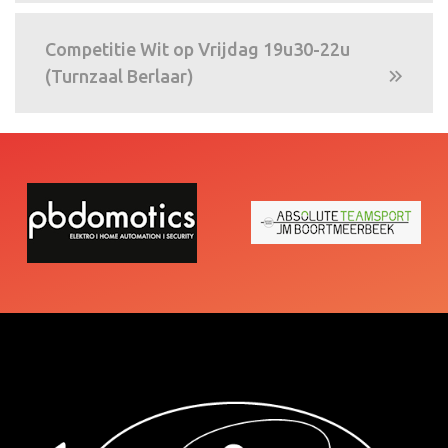
Competitie Wit op Vrijdag 19u30-22u
(Turnzaal Berlaar)