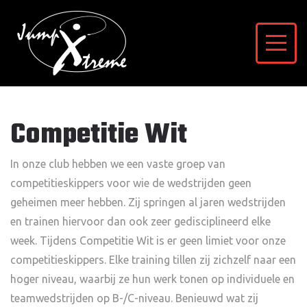
Competitie Wit
In onze club hebben we een vaste groep van
competitieskippers voor wie de wedstrijden geen
geheimen meer hebben. Zij springen al jaren wedstrijden
en trainen hiervoor dan ook zeer gedisciplineerd elke
week. Tijdens Competitie Wit is er geen limiet voor onze
competitieskippers. Elke training tillen zij zichzelf naar een
hoger niveau, waarbij ze hun werk tonen op individuele en
teamwedstrijden op B-/C-niveau. Benieuwd wat zij